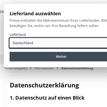
springen
Zur Hauptnavigation springen
Lieferland:
Deutschland
Lieferland auswählen
Preise enthalten die Mehrwertsteuer Ihres Lieferlandes. Bit
bestätigen Sie, wohin wir Ihre Bestellung liefern sollen.
Lieferland
Weiter
Europaweiter Versand
Sehr kurze Bea
Footernavigation
Informationen
Datenschutzerklärung
Datenschutz­erklärung
1. Datenschutz auf einen Blick