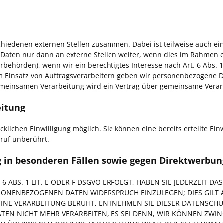
schiedenen externen Stellen zusammen. Dabei ist teilweise auch 
Daten nur dann an externe Stellen weiter, wenn dies im Rahmen ein
uerbehörden), wenn wir ein berechtigtes Interesse nach Art. 6 Abs.
m Einsatz von Auftragsverarbeitern geben wir personenbezogene 
 gemeinsamen Verarbeitung wird ein Vertrag über gemeinsame Verar
eitung
lichen Einwilligung möglich. Sie können eine bereits erteilte Einw
ruf unberührt.
in besonderen Fällen sowie gegen Direktwerbung
ABS. 1 LIT. E ODER F DSGVO ERFOLGT, HABEN SIE JEDERZEIT DA
RSONENBEZOGENEN DATEN WIDERSPRUCH EINZULEGEN; DIES GILT 
 EINE VERARBEITUNG BERUHT, ENTNEHMEN SIE DIESER DATENSCH
EN NICHT MEHR VERARBEITEN, ES SEI DENN, WIR KÖNNEN ZWI