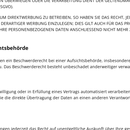
ITEN ÜBERWIEGEN ODER DIE VERARBEITUNG DIENT DER GELTEND
SGVO).
M DIREKTWERBUNG ZU BETREIBEN, SO HABEN SIE DAS RECHT, JE
RARTIGER WERBUNG EINZULEGEN; DIES GILT AUCH FÜR DAS PRO
 IHRE PERSONENBEZOGENEN DATEN ANSCHLIESSEND NICHT MEH
hts­behörde
en ein Beschwerderecht bei einer Aufsichtsbehörde, insbesondere 
u. Das Beschwerderecht besteht unbeschadet anderweitiger verwalt
illigung oder in Erfüllung eines Vertrags automatisiert verarbeite
 die direkte Übertragung der Daten an einen anderen Verantwortli
gen jederzeit das Recht auf unentgeltliche Auskunft über Ihre 